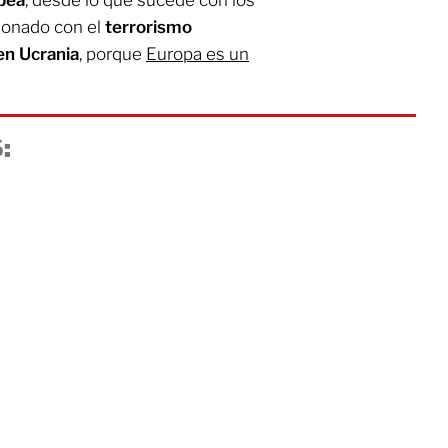
pea
, desde lo que sucede con los
cionado con el
terrorismo
en Ucrania
, porque
Europa es un
: