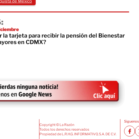
quista de México
:
diciembre
la tarjeta para recibir la pensión del Bienestar
mayores en CDMX?
Siguenos
Copyright © La Razón
Todos los derechos reservados
Propiedad de L.R.H.G. INFORMATIVO, S.A. DE C.V.