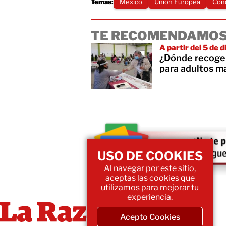
Temas:
México
Unión Europea
Con
TE RECOMENDAMOS
A partir del 5 de 
¿Dónde recoger 
para adultos 
USO DE COOKIES
Al navegar por este sitio,
aceptas las cookies que
utilizamos para mejorar tu
experiencia.
Acepto Cookies