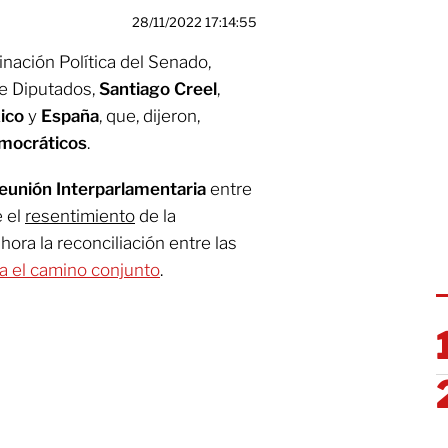
28/11/2022 17:14:55
inación Política del Senado,
de Diputados,
Santiago Creel
,
ico
y
España
, que, dijeron,
emocráticos
.
eunión Interparlamentaria
entre
e el
resentimiento
de la
hora la reconciliación entre las
za el camino conjunto
.