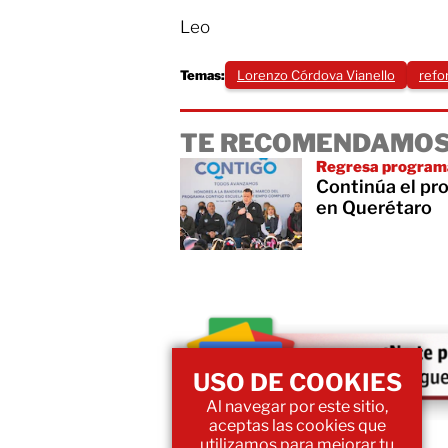
Leo
Temas:
Lorenzo Córdova Vianello
refo
TE RECOMENDAMOS
Regresa programa
Continúa el pr
en Querétaro
USO DE COOKIES
Al navegar por este sitio,
aceptas las cookies que
utilizamos para mejorar tu