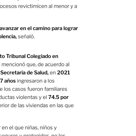
rocesos revictimicen al menor y a
avanzar en el camino para lograr
olencia,
señaló.
to Tribunal Colegiado en
,
mencionó que, de acuerdo al
Secretaría de Salud,
en
2021
17 años
ingresaron a los
e los casos fueron familiares
ductas violentas y el
74.5 por
erior de las viviendas en las que
r en el que niñas, niños y
eguros y protegidos, no les