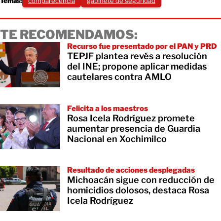
Temas:
comparecencia
gabinete de seguridad
TE RECOMENDAMOS:
Recurso fue presentado por el PAN y PRD
TEPJF plantea revés a resolución
del INE; propone aplicar medidas
cautelares contra AMLO
Felicita a los maestros
Rosa Icela Rodríguez promete
aumentar presencia de Guardia
Nacional en Xochimilco
Resultado de acciones desplegadas
Michoacán sigue con reducción de
homicidios dolosos, destaca Rosa
Icela Rodríguez