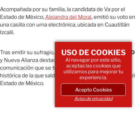
Acompañada por su familia, la candidata de Va por el
Estado de México,
Alejandra del Moral
, emitió su voto en
una casilla con urna electrónica, ubicada en Cuautitlán
Izcalli.
USO DE COOKIES
Tras emitir su sufragio, la abanderada del
PRI
,
PAN
,
PRD
Al navegar por este sitio,
y Nueva Alianza destacó ante los medios de
aceptas las cookies que
comunicación que se trata de una jornada electoral
utilizamos para mejorar tu
histórica de la que saldrá una nueva gobernadora para el
experiencia.
Estado de México.
Acepto Cookies
Aviso de privacidad