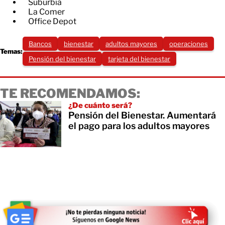
Suburbia
La Comer
Office Depot
Bancos
bienestar
adultos mayores
operaciones
Temas:
Pensión del bienestar
tarjeta del bienestar
TE RECOMENDAMOS:
¿De cuánto será?
Pensión del Bienestar. Aumentará
el pago para los adultos mayores