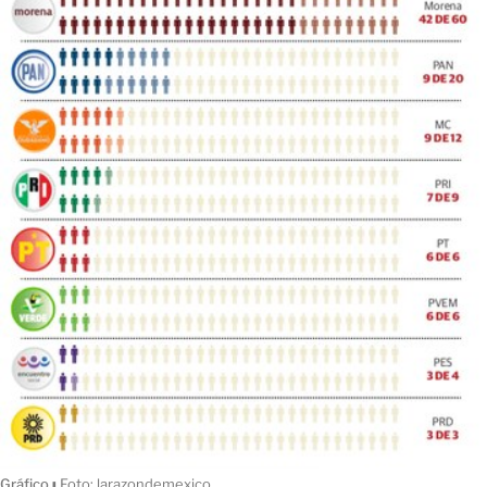
Gráfico
ı
Foto: larazondemexico