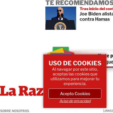
TE RECOMENDAMOS
Tras inicio del con
Joe Biden alist
contra Hamas
USO DE COOKIES
Al navegar por este sitio,
aceptas las cookies que
utilizamos para mejorar tu
experiencia.
Acepto Cookies
Aviso de privacidad
SOBRE NOSOTROS
LINKS 