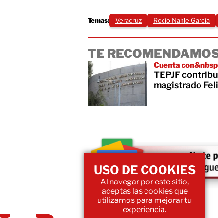
Temas:
Veracruz
Rocío Nahle García
TE RECOMENDAMOS
Cuenta con&nbsp;c
TEPJF contribuy
magistrado Fel
USO DE COOKIES
Al navegar por este sitio,
aceptas las cookies que
utilizamos para mejorar tu
experiencia.