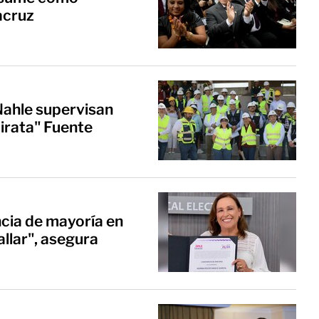
acruz
Nahle supervisan
Pirata" Fuente
cia de mayoría en
allar", asegura