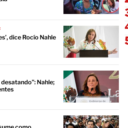
z
s’, dice Rocío Nahle
á desatando”: Nahle;
entes
 asume como