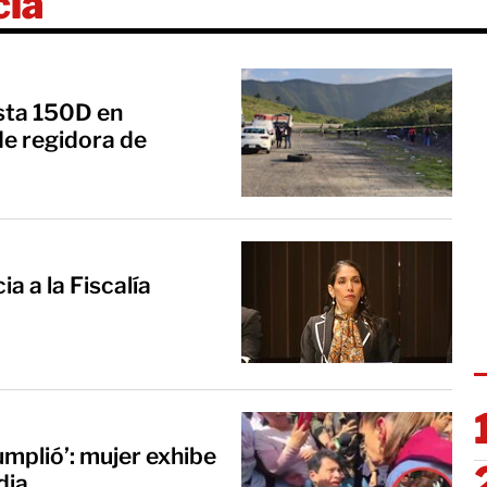
cía
ta 150D en
de regidora de
a a la Fiscalía
mplió’: mujer exhibe
dia