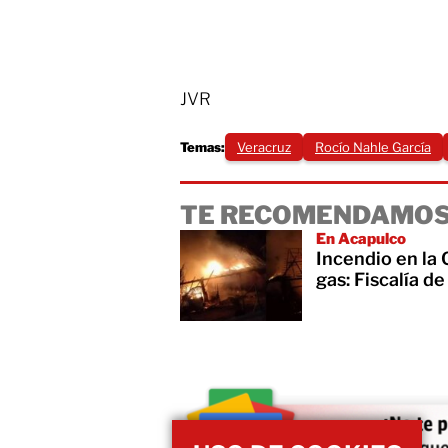
JVR
Temas:
Veracruz
Rocío Nahle García
TE RECOMENDAMOS
En Acapulco
Incendio en la
gas: Fiscalía d