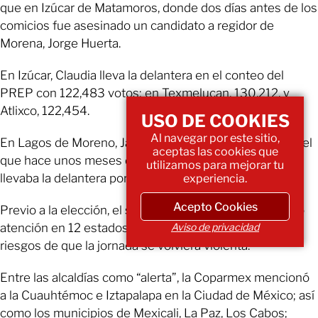
que en Izúcar de Matamoros, donde dos días antes de los
comicios fue asesinado un candidato a regidor de
Morena, Jorge Huerta.
En Izúcar, Claudia lleva la delantera en el conteo del
PREP con 122,483 votos; en Texmelucan, 130,212, y
Atlixco, 122,454.
USO DE COOKIES
Al navegar por este sitio,
En Lagos de Moreno, Jalisco, uno de los municipios en el
aceptas las cookies que
que hace unos meses desaparecieron cinco jóvenes,
utilizamos para mejorar tu
llevaba la delantera por menos de 70 votos.
experiencia.
Acepto Cookies
Previo a la elección, el sector empresarial del país puso
atención en 12 estados y 17 municipios donde había
Aviso de privacidad
riesgos de que la jornada se volviera violenta.
Entre las alcaldías como “alerta”, la Coparmex mencionó
a la Cuauhtémoc e Iztapalapa en la Ciudad de México; así
como los municipios de Mexicali, La Paz, Los Cabos;