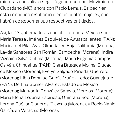
mientras que Jalisco seguirá gobernado por Movimiento
Ciudadano (MC), ahora con Pablo Lemus. Es decir, en
esta contienda resultaron electas cuatro mujeres, que
habrán de gobernar sus respectivas entidades.
Así, las 13 gobernadoras que ahora tendrá México son:
María Teresa Jiménez Esquivel, de Aguascalientes (PAN);
Marina del Pilar Ávila Olmeda, en Baja California (Morena);
Layda Sansores San Román, Campeche (Morena); Indira
Vizcaíno Silva, Colima (Morena); María Eugenia Campos
Galván, Chihuahua (PAN); Clara Brugada Molina, Ciudad
de México (Morena); Evelyn Salgado Pineda, Guerrero
(Morena); Libia Dennise García Muñoz Ledo; Guanajuato
(PAN); Delfina Gómez Álvarez, Estado de México
(Morena); Margarita González Saravia, Morelos (Morena);
María Elena Lezama Espinosa, Quintana Roo (Morena);
Lorena Cuéllar Cisneros, Tlaxcala (Morena), y Rocío Nahle
García, en Veracruz (Morena).