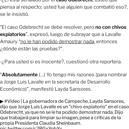
piensa al respecto; usted fue alguien que combatió eso?,
se le insistió.
“El caso Odebrecht se debe resolver, pero
no con chivos
expiatorios
”, expresó, luego de subrayar que a Lavalle
Amaury “
no le han podido demostrar nada
, entonces
¿dónde están las pruebas?”.
-¿Para usted si es inocente?, cuestionó otra reportera.
“
Absolutamente
(…) Yo tengo mis razones (para nombrar
a Jorge Luis Lavalle en la secretaría de Desarrollo
Económico)”, manifestó Layda Sansores.
▶
#Video
| La gobernadora de Campeche, Layda Sansores,
dijo que Jorge Luis Lavalle es un "chivo expiatorio" en el caso
Odebrecht, ya que no se le ha podido demostrar nada. Dijo
que trabajará para limpiar su imagen, pese a críticas de la
propia Presidenta Claudia Sheinbaum.
pic.twitter.com/c2PGxYqbYy