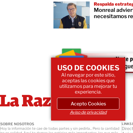
Respalda estrate
Monreal advier
necesitamos res
USO DE COOKIES
Al navegar por este sitio,
aceptas las cookies que
utilizamos para mejorar tu
experiencia.
Acepto Cookies
Aviso de privacidad
SOBRE NOSOTROS
LINKS 
Direct
Hoy la información te cae de todas partes y sin pedirla... Pero la cantidad
no es calidad. Aquí te damos las noticias más importantes, las que más