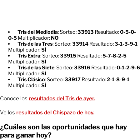
Tris del Mediodía
: Sorteo:
33913
Resultado:
0-5-0-
0-5
Multiplicador:
NO
Tris de las Tres
: Sorteo:
33914
Resultado:
3-1-3-9-1
Multiplicador:
SÍ
Tris Extra
: Sorteo:
33915
Resultado:
5-7-8-2-5
Multiplicador:
SÍ
Tris de las Siete
: Sorteo:
33916
Resultado:
0-1-2-9-6
Multiplicador:
SÍ
Tris Clásico
: Sorteo:
33917
Resultado:
2-1-8-9-1
Multiplicador:
SÍ
Conoce los
resultados del Tris de ayer.
Ve los
resultados del Chispazo de hoy.
¿Cuáles son las oportunidades que hay
para ganar hoy?