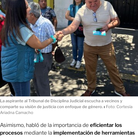
La aspirante al Tribunal de Disciplina Judicial escucha a vecinos y
comparte su visión de justicia con enfoque de género.
ı
Foto: Cortesía
Ariadna Camacho
Asimismo, habló de la importancia de
eficientar los
procesos
mediante la
implementación de herramientas