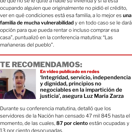
de que no se le quite a nadie su vivienda y si la está
ocupando alguien que originalmente no pidió el crédito,
ver en qué condiciones está esa familia, a lo mejor es
una
familia de mucha vulnerabilidad
y en todo caso se le dará
opción para que pueda rentar o incluso comprar esa
casa”, puntualizó en la conferencia matutina: “Las
mañaneras del pueblo”.
TE RECOMENDAMOS:
En video publicado en redes
‘Integridad, servicio, independencia
y dignidad, principios no
negociables en la impartición de
justicia’, asegura Luz María Zarza
Durante su conferencia matutina, detalló que los
servidores de la Nación han censado 47 mil 845 hasta el
momento, de las cuales,
87 por ciento
están ocupadas y
13 por ciento desocupadas.