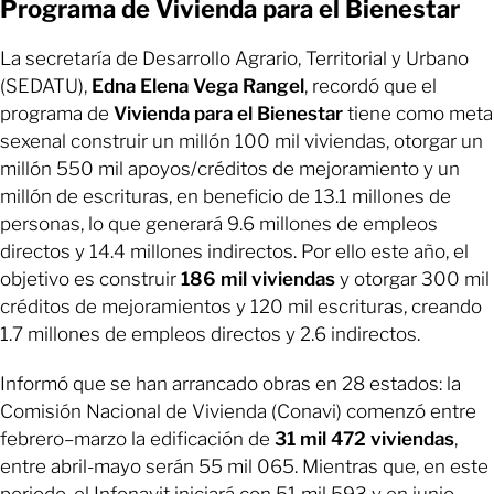
Programa de Vivienda para el Bienestar
La secretaría de Desarrollo Agrario, Territorial y Urbano
(SEDATU),
Edna Elena Vega Rangel
, recordó que el
programa de
Vivienda para el Bienestar
tiene como meta
sexenal construir un millón 100 mil viviendas, otorgar un
millón 550 mil apoyos/créditos de mejoramiento y un
millón de escrituras, en beneficio de 13.1 millones de
personas, lo que generará 9.6 millones de empleos
directos y 14.4 millones indirectos. Por ello este año, el
objetivo es construir
186 mil viviendas
y otorgar 300 mil
créditos de mejoramientos y 120 mil escrituras, creando
1.7 millones de empleos directos y 2.6 indirectos.
Informó que se han arrancado obras en 28 estados: la
Comisión Nacional de Vivienda (Conavi) comenzó entre
febrero–marzo la edificación de
31 mil 472 viviendas
,
entre abril-mayo serán 55 mil 065. Mientras que, en este
periodo, el Infonavit iniciará con 51 mil 593 y en junio–