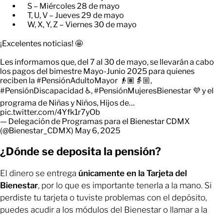
S – Miércoles 28 de mayo
T, U, V – Jueves 29 de mayo
W, X, Y, Z – Viernes 30 de mayo
¡Excelentes noticias! 🤩
Les informamos que, del 7 al 30 de mayo, se llevarán a cabo
los pagos del bimestre Mayo-Junio 2025 para quienes
reciben la
#PensiónAdultoMayor
👴🏽👵🏼,
#PensiónDiscapacidad
♿️,
#PensiónMujeresBienestar
💜 y el
programa de Niñas y Niños, Hijos de…
pic.twitter.com/4Yfk1r7yOb
— Delegación de Programas para el Bienestar CDMX
(@Bienestar_CDMX)
May 6, 2025
¿Dónde se deposita la pensión?
El dinero se entrega
únicamente en la Tarjeta del
Bienestar
, por lo que es importante tenerla a la mano. Si
perdiste tu tarjeta o tuviste problemas con el depósito,
puedes acudir a los módulos del Bienestar o llamar a la