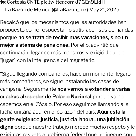
📹: Cortesía CNTE
pic.twitter.com/J7GEn9LldH
— La Razón de México (@LaRazon_mx)
May 21, 2025
Recalcó que los mecanismos que las autoridades han
propuesto como respuesta no satisfacen sus demandas,
porque
no se trata de recibir más vacaciones, sino un
mejor sistema de pensiones.
Por ello, advirtió que
continuarán llegando más maestros y exigió dejar de
“jugar” con la inteligencia del magisterio.
“Sigue llegando compañeros, hace un momento llegaron
más compañeros, se sigue instalando las casas de
campaña. Seguramente
nos vamos a extender a varias
cuadras alrededor de Palacio Nacional
porque ya no
cabemos en el Zócalo. Por eso seguimos llamando a la
lucha unitaria aquí en el corazón del país.
Aquí está la
gente exigiendo justicia, justicia laboral, una jubilación
digna
porque nuestro trabajo merece mucho respeto y le
exigimos respeto al gobierno federal que no juegue con