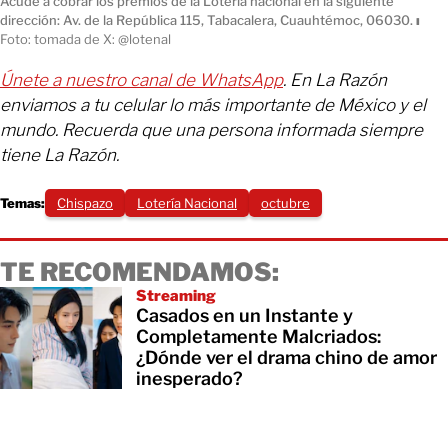
Acude a cobrar los premios de la Lotería nacional en la siguiente
dirección: Av. de la República 115, Tabacalera, Cuauhtémoc, 06030.
ı
Foto: tomada de X: @lotenal
Únete a nuestro canal de WhatsApp
. En La Razón
enviamos a tu celular lo más importante de México y el
mundo. Recuerda que una persona informada siempre
tiene La Razón.
Temas:
Chispazo
Lotería Nacional
octubre
TE RECOMENDAMOS:
Streaming
Casados en un Instante y
Completamente Malcriados:
¿Dónde ver el drama chino de amor
inesperado?