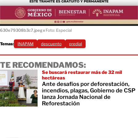
630e79308b3c7.jpeg
ı
Foto: Especial
Temas:
INAPAM
descuento
predial
TE RECOMENDAMOS:
Se buscará restaurar más de 32 mil
hectáreas
Ante desafíos por deforestación,
incendios, plagas, Gobierno de CSP
lanza Jornada Nacional de
Reforestación