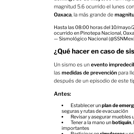
magnitud 5.6 ocurrido el lunes co
Oaxaca
, la más grande de
magnitu
Hasta las 08:00 horas del 10/mayo/2
ocurrido en Pinotepa Nacional, Oax
— Sismológico Nacional (@SSNMex
¿Qué hacer en caso de s
Un sismo es un
evento impredeci
las
medidas de prevención
para ll
después de un episodio de este ti
Antes:
Establecer un
plan de emerg
seguras y rutas de evacuación
Revisar y asegurar muebles 
Tener a la mano un
botiquín
,
importantes
Participar en
simulacros
y p