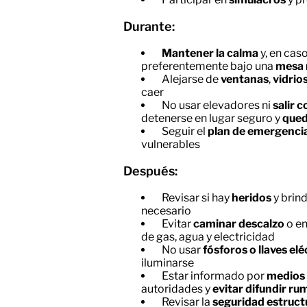
Durante:
Mantener la calma
y, en cas
preferentemente bajo una
mesa 
Alejarse de
ventanas
,
vidrio
caer
No usar elevadores ni
salir 
detenerse en lugar seguro y
qued
Seguir el
plan de emergenci
vulnerables
Después:
Revisar si hay
heridos
y brin
necesario
Evitar
caminar descalzo
o e
de gas, agua y electricidad
No usar
fósforos o llaves elé
iluminarse
Estar informado por
medios 
autoridades y
evitar difundir ru
Revisar la
seguridad estruct