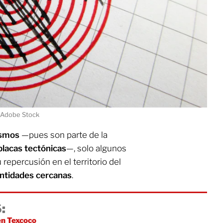
 Adobe Stock
ismos
—pues son parte de la
placas tectónicas
—, solo algunos
 repercusión en el territorio del
ntidades cercanas
.
:
n Texcoco