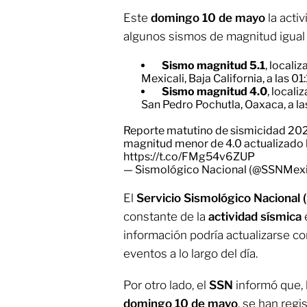
Este
domingo 10 de mayo
la acti
algunos sismos de magnitud igual o
Sismo magnitud 5.1
, locali
Mexicali, Baja California, a las 01
Sismo magnitud 4.0
, locali
San Pedro Pochutla, Oaxaca, a la
Reporte matutino de sismicidad 202
magnitud menor de 4.0 actualizado h
https://t.co/FMg54v6ZUP
— Sismológico Nacional (@SSNMex
El
Servicio Sismológico Nacional 
constante de la
actividad sísmica
información podría actualizarse c
eventos a lo largo del día.
Por otro lado, el
SSN
informó que, 
domingo 10 de mayo
, se han regi