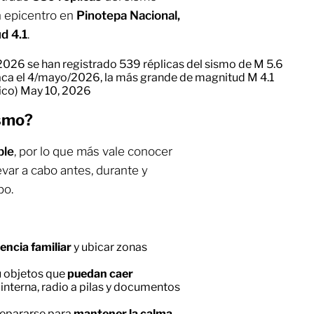
n epicentro en
Pinotepa Nacional,
d 4.1
.
026 se han registrado 539 réplicas del sismo de M 5.6
aca el 4/mayo/2026, la más grande de magnitud M 4.1
ico)
May 10, 2026
ismo?
ble
, por lo que más vale conocer
evar a cabo antes, durante y
po.
encia familiar
y ubicar zonas
u objetos que
puedan caer
 linterna, radio a pilas y documentos
repararse para
mantener la calma