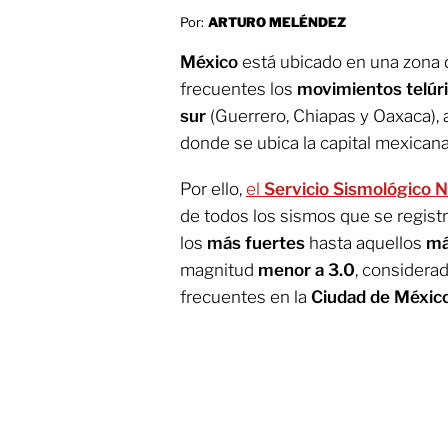
Por:
ARTURO MELÉNDEZ
México
está ubicado en una zona
frecuentes los
movimientos telúr
sur
(Guerrero, Chiapas y Oaxaca), 
donde se ubica la capital mexicana
Por ello,
el
Servicio Sismológico N
de todos los sismos que se regist
los
más fuertes
hasta aquellos
má
magnitud
menor a 3.0
, considera
frecuentes en la
Ciudad de Méxic