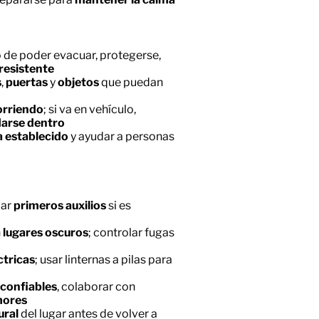
o de poder evacuar, protegerse,
resistente
s
,
puertas
y
objetos
que puedan
corriendo
; si va en vehículo,
arse dentro
a establecido
y ayudar a personas
dar
primeros auxilios
si es
n
lugares oscuros
; controlar fugas
ctricas
; usar linternas a pilas para
confiables
, colaborar con
mores
ural
del lugar antes de volver a