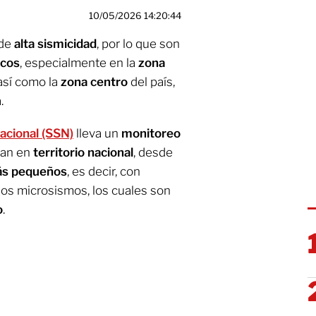
10/05/2026 14:20:44
 de
alta sismicidad
, por lo que son
icos
, especialmente en la
zona
así como la
zona centro
del país,
.
acional (SSN)
lleva un
monitoreo
ran en
territorio nacional
, desde
s pequeños
, es decir, con
dos microsismos, los cuales son
o
.