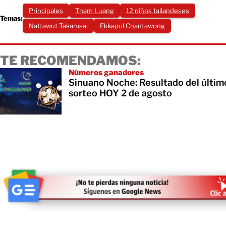
Principales
Tham Luang
12 niños tailandeses
Temas:
Nattawut Takamsai
Ekkapol Chantawong
TE RECOMENDAMOS:
Números ganadores
Sinuano Noche: Resultado del últim
sorteo HOY 2 de agosto