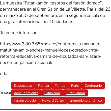
La muestra “Tutankamón, tesoros del faraón dorado”,
permanecerá en el Gran Salón de La Villette, París, del 23
de marzo al 15 de septiembre, en la segunda escala de
una gira internacional por 10 ciudades.
Te puede interesar:
http://www.3.80.3.65/mexico/conferencia-mananera-
matutina-amlo-andres-manuel-lopez-obrador-cnte-
reforma-educativa-camara-de-diputados-san-lazaro-
docentes-palacio-nacional/
eda
Destacadas
Francia
Tumba
París
Centenario
Temas:
descubrimiento
Exhibición
Tutankamón
faraón egipcio
Howard Carter
arqueólogo británico