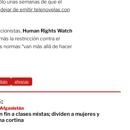
 sólo unas semanas de que el
s
dejar de emitir telenovelas con
cionistas,
Human Rights Watch
ás la restricción contra el
s normas “van más allá de hacer
libán
afganas
:
 Afganistán
 fin a clases mixtas; dividen a mujeres y
a cortina