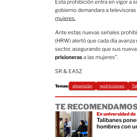
Esta prohibición entra en vigor a
gobierno demandara a televisora
mujeres.
Ante estas nuevas señales prohibi
(HRW) alertó que cada día avanza m
sector, asegurando que sus nueva
prisioneras
a las mujeres”.
SR & EASZ
Temas:
afganistán
restricciones
Ta
TE RECOMENDAMOS
En universidad de
Talibanes ponen
hombres con un