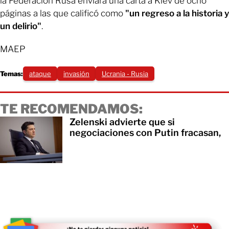
la Federación Rusa enviara una carta a Kiev de ocho
páginas a las que calificó como
"un regreso a la historia y
un delirio"
.
MAEP
Temas:
ataque
invasión
Ucrania - Rusia
TE RECOMENDAMOS:
Zelenski advierte que si
negociaciones con Putin fracasan,