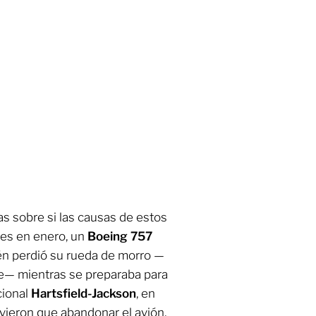
as sobre si las causas de estos
ues en enero, un
Boeing 757
én perdió su rueda de morro —
aje— mientras se preparaba para
cional
Hartsfield-Jackson
, en
uvieron que abandonar el avión,