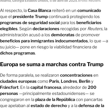
Atlanta, Georgia Estados Unidos, 5 de abril de 2025.
ı
Foto: Reuters
Al respecto, la
Casa Blanca
reiteró en un
comunicado
que el
presidente Trump
continuará protegiendo los
programas de seguridad social
para los
beneficiarios
elegibles
.
Según
declaraciones
recogidas por
Reuters
, la
administración acusó a los
demócratas
de promover
beneficios para inmigrantes indocumentados
, lo que —a
su juicio— pone en riesgo la viabilidad financiera de
dichos programas
.
Europa se suma a marchas contra Trump
De forma paralela, se realizaron
concentraciones
en
ciudades europeas
como
París
,
Londres
,
Berlín
y
Fráncfort
. En la
capital francesa
, alrededor de
200
personas
—principalmente estadounidenses— se
congregaron en la
plaza de la República
con pancartas
que apelaban al
estado de derecho
y a la
defensa de la