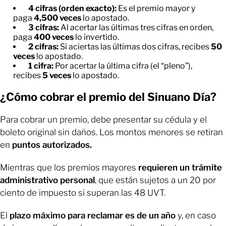
4 cifras (orden exacto):
Es el premio mayor y
paga
4,500 veces
lo apostado.
3 cifras:
Al acertar las últimas tres cifras en orden,
paga
400 veces
lo invertido.
2 cifras:
Si aciertas las últimas dos cifras, recibes
50
veces
lo apostado.
1 cifra:
Por acertar la última cifra (el “pleno”),
recibes
5 veces
lo apostado.
¿Cómo cobrar el premio del Sinuano Día?
Para cobrar un premio, debe presentar su cédula y el
boleto original sin daños. Los montos menores se retiran
en
puntos autorizados.
Mientras que los premios mayores
requieren un trámite
administrativo personal
, que están sujetos a un 20 por
ciento de impuesto si superan las 48 UVT.
El
plazo máximo para reclamar es de un año
y, en caso