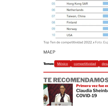
Top Ten de competitividad 2022.
ı
Foto: Esp
MAEP
Temas:
México
competitividad
desa
TE RECOMENDAMOS
Primera vez fue e
Claudia Sheinb
COVID-19