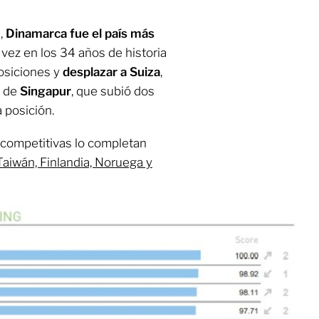
,
Dinamarca fue el país más
 vez en los 34 años de historia
posiciones y
desplazar a Suiza
,
o de
Singapur
, que subió dos
a posición.
competitivas lo completan
Taiwán, Finlandia, Noruega y