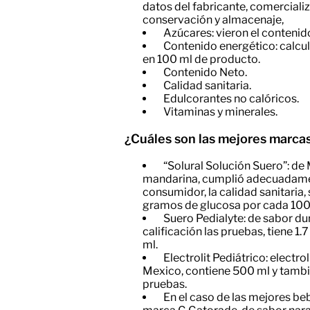
datos del fabricante, comercializa
conservación y almacenaje,
​Azúcares: vieron el conteni
​Contenido energético: calcu
en 100 ml de producto.
​Contenido Neto.
​Calidad sanitaria.
​Edulcorantes no calóricos.
​Vitaminas y minerales.
¿Cuáles son las mejores marcas
“Solural Solución Suero”: de
mandarina, cumplió adecuadamen
consumidor, la calidad sanitaria,
gramos de glucosa por cada 100
​Suero Pedialyte: de sabor d
calificación las pruebas, tiene 1
ml.
​Electrolit Pediátrico: electr
Mexico, contiene 500 ml y tambi
pruebas.
En el caso de las mejores beb