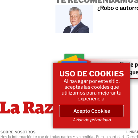
TE RECOMENDAMOS
¿Robo o autor
USO DE COOKIES
Al navegar por este sitio,
aceptas las cookies que
utilizamos para mejorar tu
experiencia.
Acepto Cookies
Aviso de privacidad
SOBRE NOSOTROS
LINKS 
Direct
Hoy la información te cae de todas partes y sin pedirla... Pero la cantidad