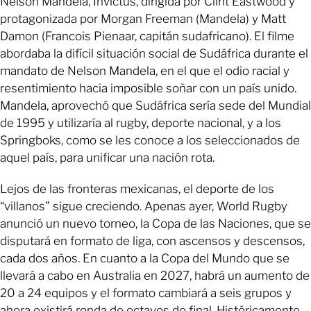
Nelson Mandela, Invictus, dirigida por Clint Eastwood y
protagonizada por Morgan Freeman (Mandela) y Matt
Damon (Francois Pienaar, capitán sudafricano). El filme
abordaba la difícil situación social de Sudáfrica durante el
mandato de Nelson Mandela, en el que el odio racial y
resentimiento hacia imposible soñar con un país unido.
Mandela, aprovechó que Sudáfrica sería sede del Mundial
de 1995 y utilizaría al rugby, deporte nacional, y a los
Springboks, como se les conoce a los seleccionados de
aquel país, para unificar una nación rota.
Lejos de las fronteras mexicanas, el deporte de los
“villanos” sigue creciendo. Apenas ayer, World Rugby
anunció un nuevo torneo, la Copa de las Naciones, que se
disputará en formato de liga, con ascensos y descensos,
cada dos años. En cuanto a la Copa del Mundo que se
llevará a cabo en Australia en 2027, habrá un aumento de
20 a 24 equipos y el formato cambiará a seis grupos y
ahora existirá ronda de octavos de final. Históricamente