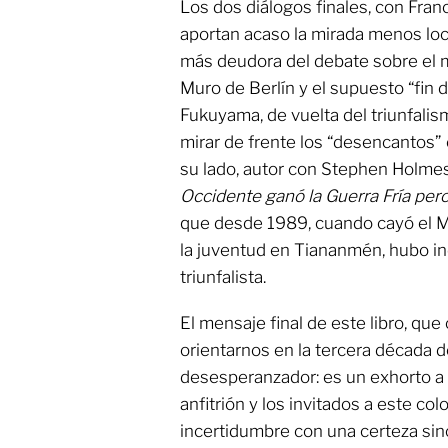
Los dos diálogos finales, con Fran
aportan acaso la mirada menos local
más deudora del debate sobre el m
Muro de Berlín y el supuesto “fin d
Fukuyama, de vuelta del triunfalism
mirar de frente los “desencantos” c
su lado, autor con Stephen Holme
Occidente ganó la Guerra Fría pero
que desde 1989, cuando cayó el M
la juventud en Tiananmén, hubo ind
triunfalista.
El mensaje final de este libro, que
orientarnos en la tercera década de
desesperanzador: es un exhorto a 
anfitrión y los invitados a este col
incertidumbre con una certeza si