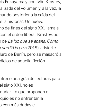
cis Fukuyama y con Iván Krastev,
izada del volumen y, a la vez, la
undo posterior a la caída del
e la historia”. Un nuevo
o de fines del siglo XX, llama a
on el orden liberal. Krastev, por
s de
La luz que se apaga
.
Cómo
 perdió la paz
(2019), advierte
uro de Berlín, pero se masacró a
icios de aquella ficción
 ofrece una guía de lecturas para
l siglo XXI, no es
dudar. Lo que proponen el
oquio es no enfrentar la
no con más dudas e