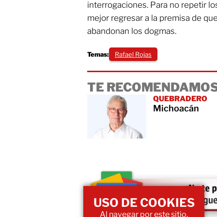
interrogaciones. Para no repetir lo
mejor regresar a la premisa de que
abandonan los dogmas.
Temas:
Rafael Rojas
TE RECOMENDAMOS
QUEBRADERO
Michoacán
USO DE COOKIES
Al navegar por este sitio,