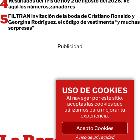
Resultados del Tris de hoy 2 de agosto del 2026. Ve
aquí los números ganadores
FILTRAN invitación de la boda de Cristiano Ronaldo y
Georgina Rodríguez, el código de vestimenta “y muchas
sorpresas”
Publicidad
USO DE COOKIES
Al navegar por este sitio,
aceptas las cookies que
utilizamos para mejorar tu
experiencia.
Acepto Cookies
Aviso de privacidad