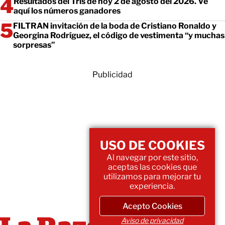
Resultados del Tris de hoy 2 de agosto del 2026. Ve
aquí los números ganadores
FILTRAN invitación de la boda de Cristiano Ronaldo y
Georgina Rodríguez, el código de vestimenta “y muchas
sorpresas”
Publicidad
USO DE COOKIES
Al navegar por este sitio,
aceptas las cookies que
utilizamos para mejorar tu
experiencia.
Acepto Cookies
Aviso de privacidad