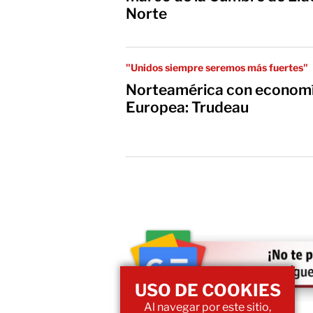
Norte
"Unidos siempre seremos más fuertes"
Norteamérica con economía
Europea: Trudeau
USO DE COOKIES
Al navegar por este sitio,