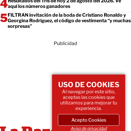
Resultados del Tris de hoy 2 de agosto del 2026. Ve
aquí los números ganadores
FILTRAN invitación de la boda de Cristiano Ronaldo y
Georgina Rodríguez, el código de vestimenta “y muchas
sorpresas”
Publicidad
USO DE COOKIES
Al navegar por este sitio,
aceptas las cookies que
utilizamos para mejorar tu
experiencia.
Acepto Cookies
Aviso de privacidad