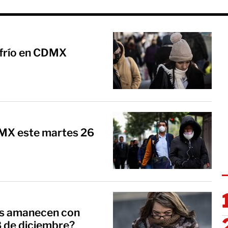
r frío en CDMX
DMX este martes 26
as amanecen con
8 de diciembre?