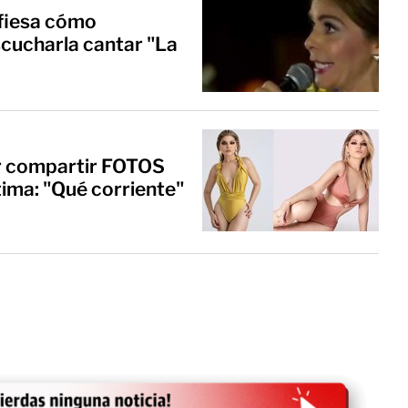
nfiesa cómo
scucharla cantar "La
por compartir FOTOS
tima: "Qué corriente"