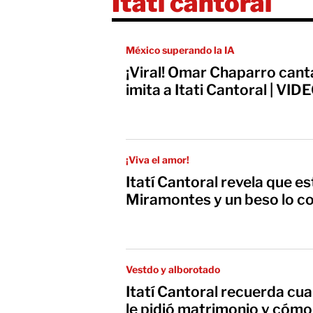
Itatí cantoral
México superando la IA
¡Viral! Omar Chaparro cant
imita a Itati Cantoral | VID
¡Viva el amor!
Itatí Cantoral revela que es
Miramontes y un beso lo c
Vestdo y alborotado
Itatí Cantoral recuerda cu
le pidió matrimonio y cómo