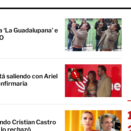
a ‘La Guadalupana’ e
EO
tá saliendo con Ariel
onfirmaría
ando Cristian Castro
 lo rechazó