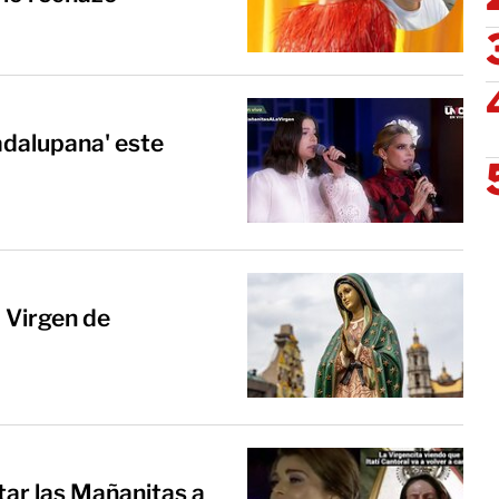
adalupana' este
a Virgen de
ntar las Mañanitas a