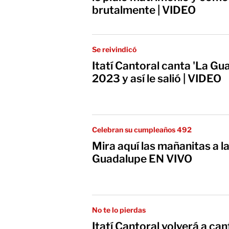
brutalmente | VIDEO
Se reivindicó
Itatí Cantoral canta 'La Gu
2023 y así le salió | VIDEO
Celebran su cumpleaños 492
Mira aquí las mañanitas a l
Guadalupe EN VIVO
No te lo pierdas
Itatí Cantoral volverá a ca