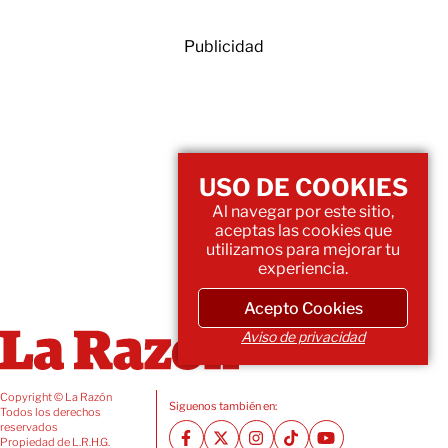
Publicidad
USO DE COOKIES
Al navegar por este sitio,
aceptas las cookies que
utilizamos para mejorar tu
experiencia.
Acepto Cookies
Aviso de privacidad
Copyright © La Razón
Siguenos también en:
Todos los derechos
reservados
Propiedad de L.R.H.G.