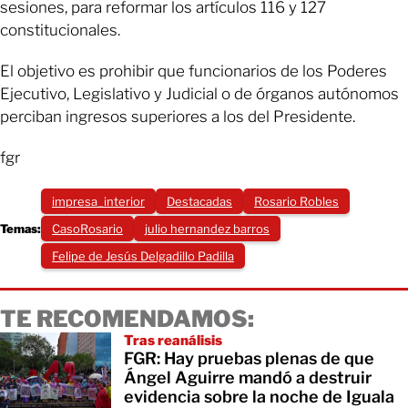
sesiones, para reformar los artículos 116 y 127
constitucionales.
El objetivo es prohibir que funcionarios de los Poderes
Ejecutivo, Legislativo y Judicial o de órganos autónomos
perciban ingresos superiores a los del Presidente.
fgr
impresa_interior
Destacadas
Rosario Robles
Temas:
CasoRosario
julio hernandez barros
Felipe de Jesús Delgadillo Padilla
TE RECOMENDAMOS:
Tras reanálisis
FGR: Hay pruebas plenas de que
Ángel Aguirre mandó a destruir
evidencia sobre la noche de Iguala