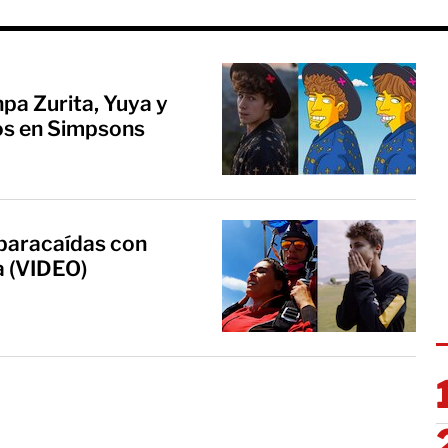
pa Zurita, Yuya y
os en Simpsons
 paracaídas con
a (VIDEO)