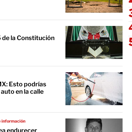
5 de la Constitución
X: Esto podrías
auto en la calle
e información
tea endurecer