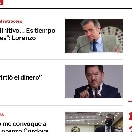
a
el retroceso
finitivo… Es tiempo
les": Lorenzo
rtió el dinero”
es
o me convoque a
 Lorenzo Córdova