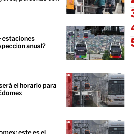
é estaciones
nspección anual?
será el horario para
n Edomex
mex: este es el