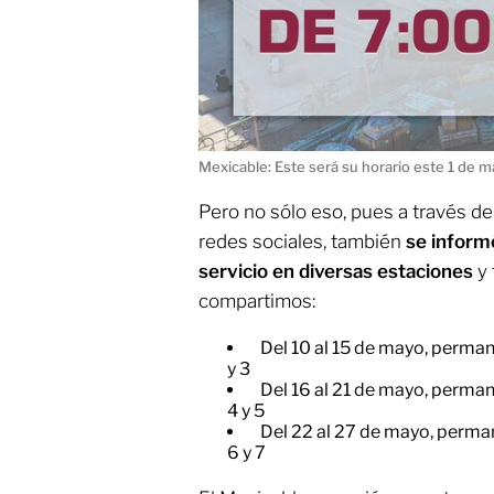
Mexicable: Este será su horario este 1 de 
Pero no sólo eso, pues a través d
redes sociales, también
se inform
servicio en diversas estaciones
y 
compartimos:
Del 10 al 15 de mayo, perman
y 3
​Del 16 al 21 de mayo, perma
4 y 5
​Del 22 al 27 de mayo, perma
6 y 7