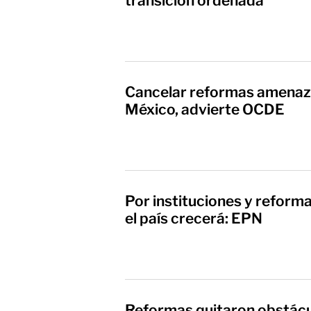
transición ordenada
Cancelar reformas amenaz
México, advierte OCDE
Por instituciones y reform
el país crecerá: EPN
Reformas quitaron obstácu