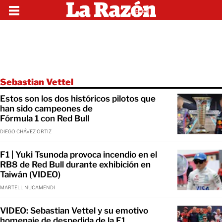
Sebastian Vettel
Estos son los dos históricos pilotos que
han sido campeones de
Fórmula 1 con Red Bull
DIEGO CHÁVEZ ORTIZ
F1 | Yuki Tsunoda provoca incendio en el
RB8 de Red Bull durante exhibición en
Taiwán (VIDEO)
MARTELL NUCAMENDI
​VIDEO: Sebastian Vettel y su emotivo
homenaje de despedida de la F1