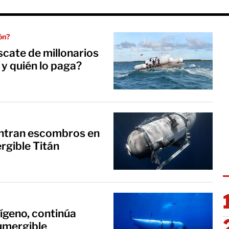
ón?
scate de millonarios
 y quién lo paga?
ntran escombros en
rgible Titán
xígeno, continúa
umergible